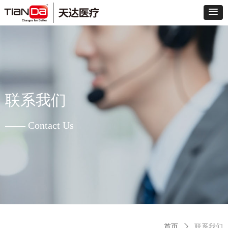
联系我们
—— Contact Us
首页
ꄲ
联系我们