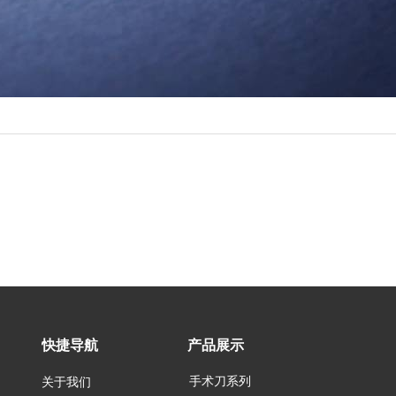
快捷导航
产品展示
手术刀系列
关于我们