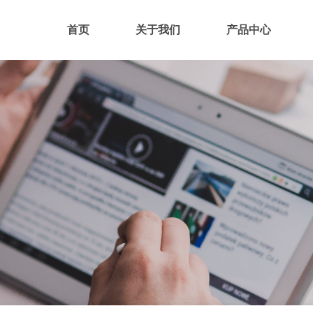
首页
关于我们
产品中心