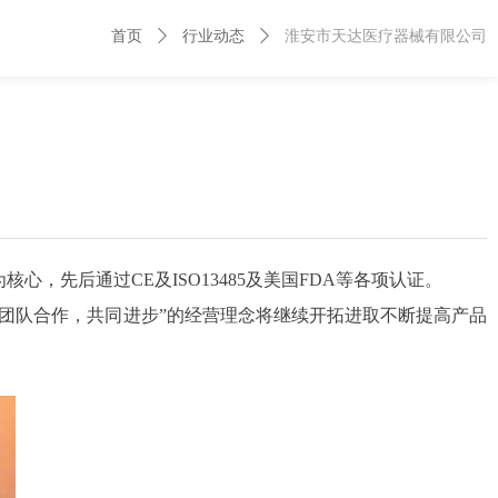
首页
ꄲ
行业动态
ꄲ
淮安市天达医疗器械有限公司
，先后通过CE及ISO13485及美国FDA等各项认证。
团队合作，共同进步”的经营理念将继续开拓进取不断提高产品