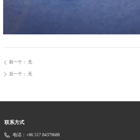
前一个：
无
ꄴ
后一个：
无
ꄲ
联系方式
电话：
+86 517 84379688